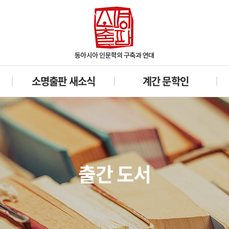
소명출판 새소식
계간 문학인
출간 도서