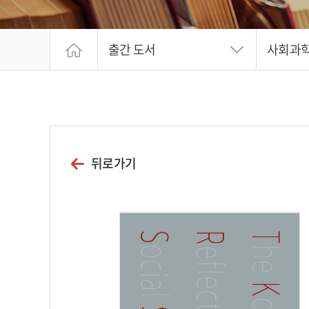
출간 도서
사회과
뒤로가기