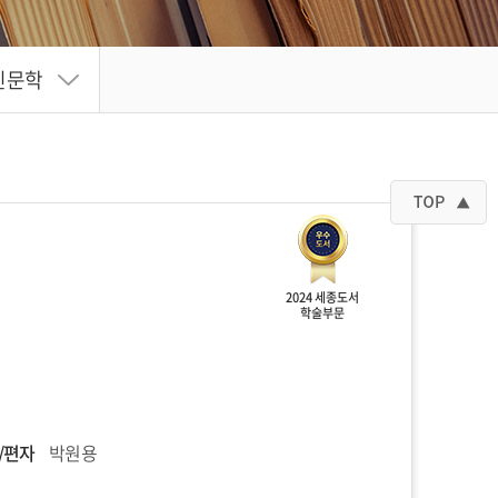
인문학
2024 세종도서
학술부문
/편자
박원용