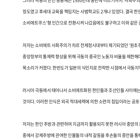
그러나 극동의 한인 공동체는 1930년대 중반에 이르기까지 ‘사회주의
정도였고 후세대 교육을 책임지는 사범학교도 2개나 있었다. 결국 한
소비에트쿠스’형 인간으로 전환시켜 나갔음에도 불구하고 이와 같은 결
저자는 소비에트 사회주의가 차르 전제정시대부터 제기되었던 ‘원초주
중앙정부의 통제력 향상을 위해 극동의 중국인 노동자 비율을 제한해야
목소리가 커졌다. 한반도가 일본의 식민지로 전락한 시점에서 극동지
러시아 극동에서 태어나서 소비에트화된 한인들과 조선인들 사이에는 분
것이다. 이러한 인식은 외국 적대세력에 의한 소련의 침입이라는 공포감
저자는 한인 추방과 관련하여 지금까지 활용되지 못한 러시아 중앙의 
중에서 강제추방에 관여한 인물들의 내적 갈등을 후손들의 증언을 통