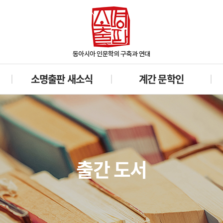
소명출판 새소식
계간 문학인
출간 도서