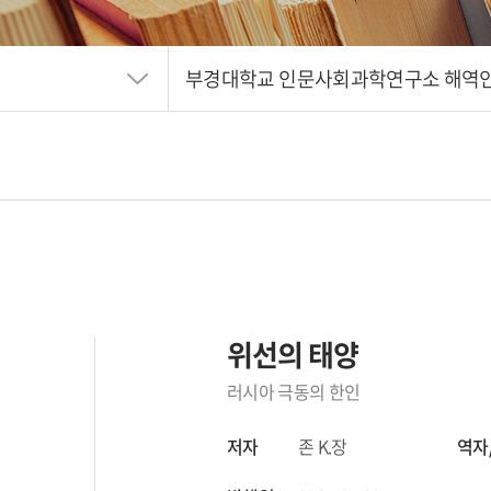
부경대학교 인문사회과학연구소 해역
위선의 태양
러시아 극동의 한인
저자
존 K.장
역자