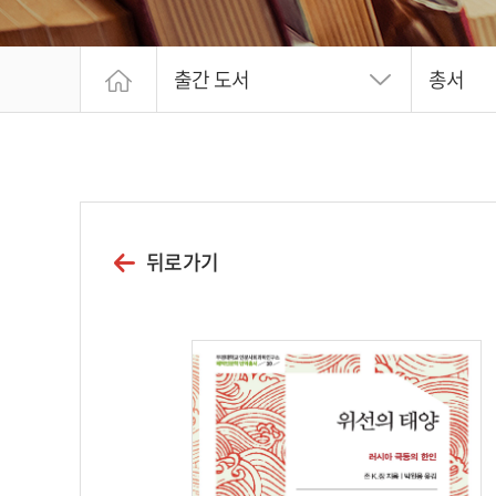
출간 도서
총서
뒤로가기