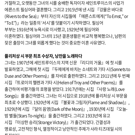
거절하고, 오랫동안 그녀의 시를 숭배한 독자이자 세인트루이스의 사업가
에른스트 필싱어와 결혼했다. 그리고 1915년에 낸 시집 『강물은 바다로
(Rivers to the Sea)』부터 자신의 시집들에 「에른스트에게(“To Ernst,” or
“To E”)」라는 일종의 ‘서시’를 덧붙이기 시작하였다. 필싱어
부부는 1916년에 뉴욕시로 이사했고, 1929년에 필싱어와
이혼하였다. 필싱어와 그녀의 15년 결혼생활은 비교적 행복했으나, 남편의
잦은 출장이 그녀를 외롭게 했다는 것이 중요한 이혼 사유였다.
퓰리처상 시 부문 최초 수상자, 낭만을 노래하다
그녀는 1907년에 세인트루이스의 지역 신문 『리디의 거울』에 첫 시를
발표하였고, 그해에 첫 시집 『두제에게 바치는 소네트와 기타 시(Sonnets to
Duse and Other Poems)』를 자비로 출판하였다. 그리고 1911년에 두 번째
시집 『트로이의 헬렌과 기타 시(Helen of Troy and Other Poems)』를
출간하여 비평가들의 호평을 받았다. 1917년에는 시집 『사랑 노래(Love
Songs)』를 출간하였다. 그녀는 이 시집으로 1918년에 퓰리처상 시 부문을
최초로 수상했다. 1920년에 시집 『불꽃과 그림자(Flame and Shadow)』,
1929년에 시집 『달의 음영(Dark of the Moon)』, 1930년에 시집 『오늘-
밤 별들(Stars To-night)』을 출간하였다. 그리고 1933년에 유고
시집 『이상한 승리(Strange Victory)』가 출간되었다. 간결성과
명료성, 고전적인 형식, 열정적이고 낭만적인 주제가 사라 티즈데일 시의