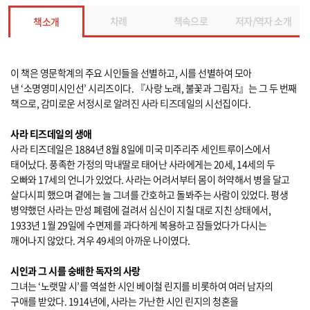
차례
책속으로
저자/역자 소개
책소개
이 책은 영문학계의 주요 시인들을 선별하고, 시를 선별하여 모아
낸 ‘소명영미시인선’ 시리즈이다. 『사랑 노래, 불꽃과 그림자』는 그 두 번째
책으로, 감미로운 서정시로 알려진 사라 티즈데일의 시선집이다.
사라 티즈데일의 생애
사라 티즈데일은 1884년 8월 8일에 미국 미주리주 세인트루이스에서
태어났다. 풍족한 가정의 막내딸로 태어난 사라에게는 20세, 14세의 두
오빠와 17세의 언니가 있었다. 사라는 어려서부터 몸이 허약해서 병을 달고
살다시피 했으며 곁에는 늘 그녀를 간호하고 돌봐주는 사람이 있었다. 평생
병약했던 사라는 만성 폐렴에 걸려서 심신이 지칠 대로 지친 상태에서,
1933년 1월 29일에 수면제를 과다하게 복용하고 잠들었다가 다시는
깨어나지 않았다. 겨우 49세의 아까운 나이였다.
시인과 그 시를 숭배한 독자의 사랑
그녀는 ‘노랫말 시’를 역설한 시인 베이철 린지를 비롯하여 여러 남자의
구애를 받았다. 1914년에, 사라는 가난한 시인 린지의 청혼을