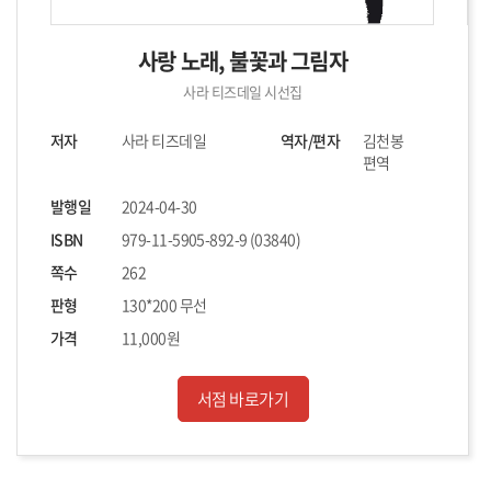
사랑 노래, 불꽃과 그림자
사라 티즈데일 시선집
저자
사라 티즈데일
역자/편자
김천봉
편역
발행일
2024-04-30
ISBN
979-11-5905-892-9 (03840)
쪽수
262
판형
130*200 무선
가격
11,000원
서점 바로가기