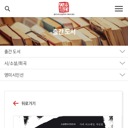
출간 도서
출간 도서
시/소설/희곡
영미시인선
뒤로가기