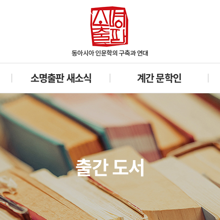
소명출판 새소식
계간 문학인
출간 도서