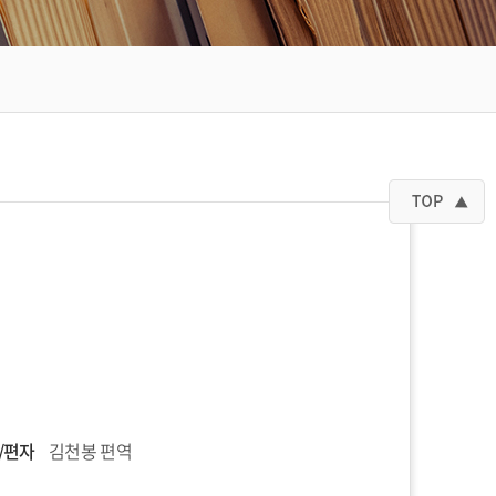
/편자
김천봉 편역