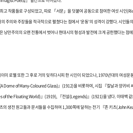
magist Poets)』 발간으로 이어졌다.
성되었고, 따로 「서문」을 덧붙여 공동으로 참여한 여섯 시인(Richard Aldington, H. 
미지스트로서의 주의와 주장들을 적극적으로 펼쳤다는 점에서 ‘운동’의 성격이 강했다. 시
은 낭만주의의 오랜 전통에서 벗어나 현대시의 형성과 발전에 크게 공헌했다는 점에서
미 로웰 또한 그 후로 거의 잊히다시피 한 시인이 되었으나, 1970년대의 여성운동
of Many-Coloured Glass)』(1912)을 비롯하여, 시집 『칼날과 양귀비 씨앗(Sw
ures of the Floating World)』(1919), 『전설(Legends)』(1921)을 
생전 원고들과 문서들을 수집하여 1,300쪽에 달하는 전기 『존 키츠(John Kea