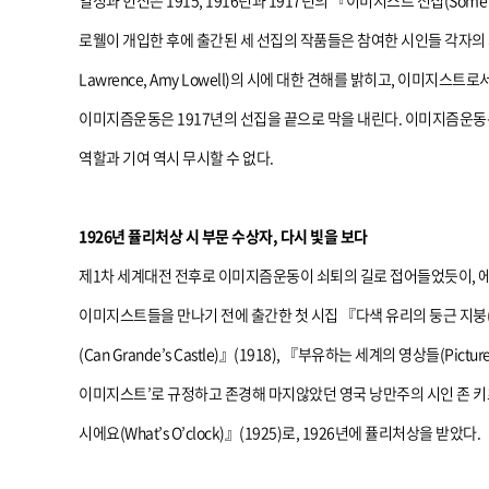
열정과 헌신은 1915, 1916년과 1917년의 『이미지스트 선집(Some I
로웰이 개입한 후에 출간된 세 선집의 작품들은 참여한 시인들 각자의 최고 작품들로 구
Lawrence, Amy Lowell)의 시에 대한 견해를 밝히고, 이
이미지즘운동은 1917년의 선집을 끝으로 막을 내린다. 이미지즘운동
역할과 기여 역시 무시할 수 없다.
1926년 퓰리처상 시 부문 수상자, 다시 빛을 보다
제1차 세계대전 전후로 이미지즘운동이 쇠퇴의 길로 접어들었듯이, 에이
이미지스트들을 만나기 전에 출간한 첫 시집 『다색 유리의 둥근 지붕(A Dome 
(Can Grande’s Castle)』(1918), 『부유하는 세계의 영상들(Pict
이미지스트’로 규정하고 존경해 마지않았던 영국 낭만주의 시인 존 키츠의 
시에요(What’s O’clock)』(1925)로, 1926년에 퓰리처상을 받았다.