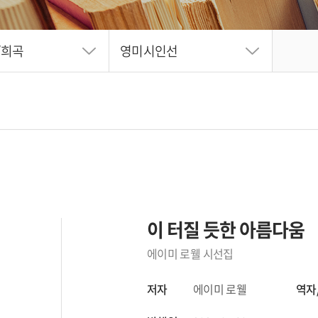
/희곡
영미시인선
이 터질 듯한 아름다움
에이미 로웰 시선집
저자
에이미 로웰
역자