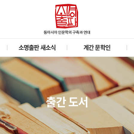
소명출판 새소식
계간 문학인
출간 도서