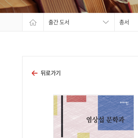
출간 도서
총서
뒤로가기