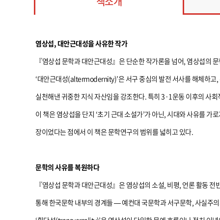
책소개
염상섭, 대안근대성을 사유한 작가
『염상섭 문학과 대안근대성』은 단순한 작가론을 넘어, 염상섭의 문학
‘대안근대성(altermodernity)’은 서구 중심의 발전 서사를 해
실천해낸 귀중한 지식 자산임을 강조한다. 특히 3·1운동 이후의 사회
이 책은 염상섭을 단지 ‘초기 근대 소설가’가 아닌, 시대와 사유를 
장이었다는 점에서 이 책은 문학연구의 범위를 넓히고 있다.
문학의 사유를 복원하다
『염상섭 문학과 대안근대성』은 염상섭의 소설, 비평, 언론 활동 전반
통해 한국문학 내부의 경계들 — 예컨대 국문학과 서구문학, 사실주의