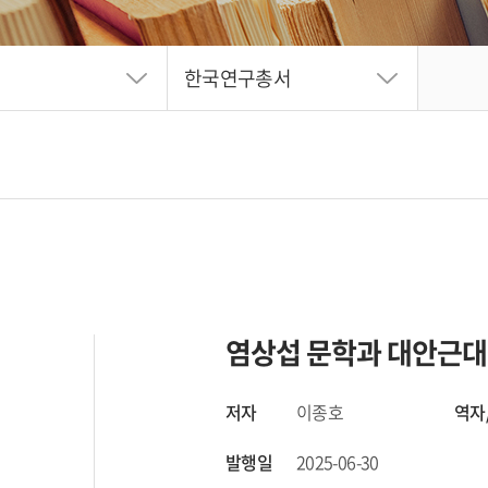
한국연구총서
염상섭 문학과 대안근
저자
이종호
역자
발행일
2025-06-30