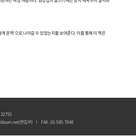
도를 설명하는 핵심 개념이다. 염상섭의 글쓰기에는 당시 제국주의 질서와
경계 문학’으로 나아갈 수 있었는지를 보여준다. 이를 통해 이 책은
 32755
@daum.net(편집부)
FAX : 02-585-7848